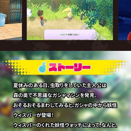
念にて、セール価格1,220円（税込）で配信中！（本セール
は終了しました）
2021.11.12
『妖怪ウォッチ1スマホ』「映画妖怪ウォッチ♪」公開記念に
て、セール価格1,220円（税込）で配信中！（本セールは終
了しました）
2021.10.14
【2021.10.14更新】iOS／Android版「Ver. 1.0.05」配信
開始のお知らせ
夏休みのある日、虫取りをしていた主人公は
森の奥で不思議なガシャマシンを発見。
2021.09.21
おそるおそるまわしてみると、ガシャの中から妖怪
【2021.9.21更新】Android版「Ver. 1.0.04」配信開始の
お知らせ
ウィスパーが登場！
ウィスパーのくれた妖怪ウォッチによって、なんと、
2021.09.17