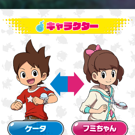
初代『妖怪ウォッチ』のゲームがスマホで新登場！『妖怪ウ
ォッチ1 スマホ』iOS／Androidにて本日7月10日（土）配
信開始！
2021.07.10
「PV 鬼時間ジャック篇」を公開しました！
2021.07.09
「動画・静止画投稿に関する配信ガイドライン」を公開しま
した！
2021.07.09
『妖怪ウォッチ1スマホ』2021年7月10日（土）お昼ごろ配
信決定！