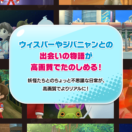
セール価格で配信！（本セールは終了しました）
2022.10.03
App Storeの価格改定に伴う有料アプリ販売価格の変更
に関するお知らせ
2022.07.28
【2022.7.28更新】LEVEL5 IDを用いたセーブデータの連
動・引き継ぎについてのお知らせ
2022.07.25
【2022.7.25更新】iOS版「Ver. 1.0.06」配信開始のお知ら
せ
2022.07.11
『妖怪ウォッチ1スマホ』「妖怪ウォッチ」シリーズ9周年記