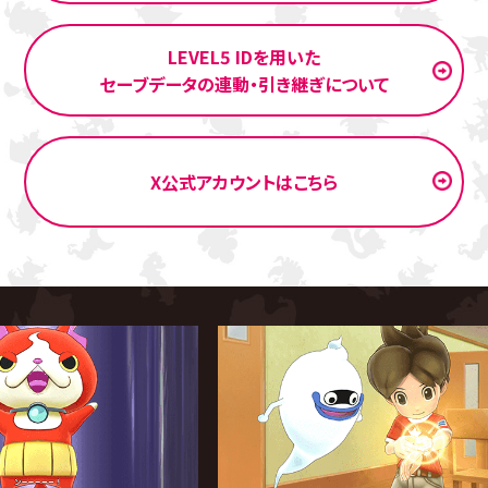
ホ』を期間限定（9月30日（月）AM11:59頃まで）の特別セ
ール価格で配信！（本セールは終了しました）
LEVEL5 IDを用いた
セーブデータの連動・引き継ぎについて
2024.07.11
「「妖怪ウォッチ」シリーズ11周年記念セール」開催！『妖怪
ウォッチ1 スマホ』を期間限定（7月25日（木）AM11:59頃
X公式アカウントはこちら
まで）の特別セール価格で配信！（本セールは終了しまし
た）
2023.01.13
「「妖怪ウォッチ♪」特別編 上映記念セール」開催！『妖怪ウ
ォッチ1 スマホ』を期間限定（1月23日（月）AM11:59頃ま
で）の特別セール価格で配信！（本セールは終了しました）
2022.11.25
「ブラックフライデーセール」開催！『妖怪ウォッチ1 スマ
ホ』を期間限定（11月28日（月）AM11:59頃まで）の特別