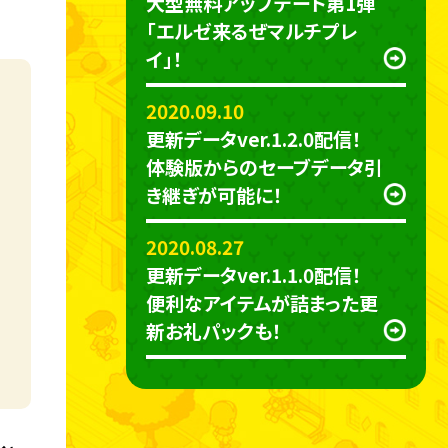
大型無料アップデート第1弾
「エルゼ来るぜマルチプレ
イ」！
2020.09.10
更新データver.1.2.0配信！
体験版からのセーブデータ引
き継ぎが可能に！
2020.08.27
更新データver.1.1.0配信！
便利なアイテムが詰まった更
新お礼パックも！