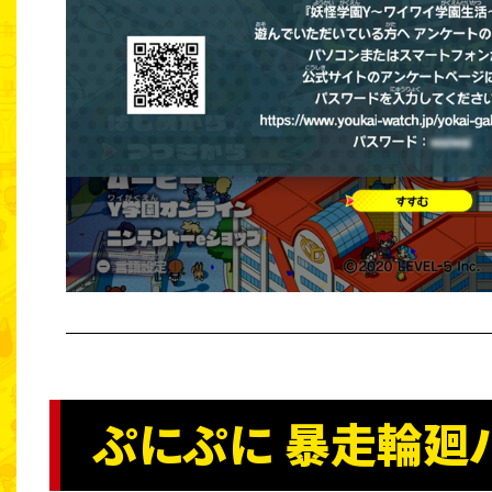
ぷにぷに 暴走輪廻